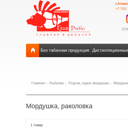
г.Алма
+7 705 
О 
Без табачная продукция
Дистилляционные
Главная
Рыбалка
Подсак, садок, мордушка
Мордушк
Мордушка, раколовка
1 товар