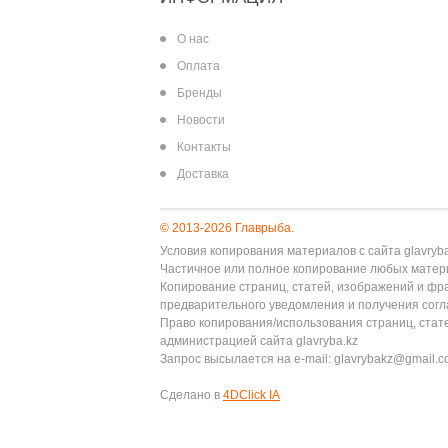
О нас
Оплата
Бренды
Новости
Контакты
Доставка
© 2013-2026 Главрыба.
Условия копирования материалов с сайта glavryba
Частичное или полное копирование любых материа
Копирование страниц, статей, изображений и фр
предварительного уведомления и получения согла
Право копирования/использования страниц, стат
администрацией сайта glavryba.kz
Запрос высылается на e-mail: glavrybakz@gmail.
Сделано в
4DClick IA