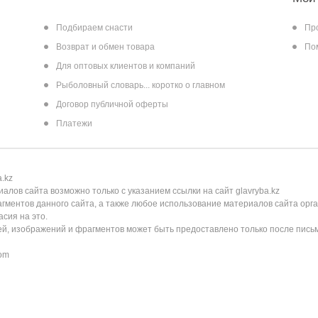
Подбираем снасти
Пр
Возврат и обмен товара
По
Для оптовых клиентов и компаний
Рыболовный словарь... коротко о главном
Договор публичной оферты
Платежи
.kz
лов сайта возможно только с указанием ссылки на сайт glavryba.kz
агментов данного сайта, а также любое использование материалов сайта орг
сия на это.
ей, изображений и фрагментов может быть предоставлено только после пис
com